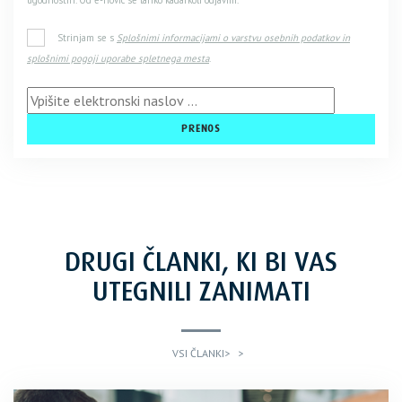
Strinjam se s
Splošnimi informacijami o varstvu osebnih podatkov in
splošnimi pogoji uporabe spletnega mesta
.
DRUGI ČLANKI, KI BI VAS
UTEGNILI ZANIMATI
VSI ČLANKI>
>