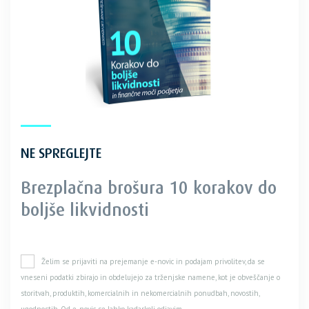
NE SPREGLEJTE
Brezplačna brošura 10 korakov do
boljše likvidnosti
Želim se prijaviti na prejemanje e-novic in podajam privolitev, da se
vneseni podatki zbirajo in obdelujejo za trženjske namene, kot je obveščanje o
storitvah, produktih, komercialnih in nekomercialnih ponudbah, novostih,
ugodnostih. Od e-novic se lahko kadarkoli odjavim.