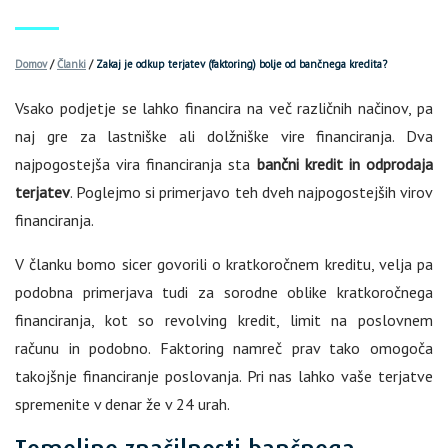
Domov
/
Članki
/
Zakaj je odkup terjatev (faktoring) bolje od bančnega kredita?
Vsako podjetje se lahko financira na več različnih načinov, pa
naj gre za lastniške ali dolžniške vire financiranja. Dva
najpogostejša vira financiranja sta
bančni kredit in odprodaja
terjatev
. Poglejmo si primerjavo teh dveh najpogostejših virov
financiranja.
V članku bomo sicer govorili o kratkoročnem kreditu, velja pa
podobna primerjava tudi za sorodne oblike kratkoročnega
financiranja, kot so revolving kredit, limit na poslovnem
računu in podobno. Faktoring namreč prav tako omogoča
takojšnje financiranje poslovanja. Pri nas lahko vaše terjatve
spremenite v denar že v 24 urah.