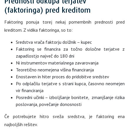
Prednosti odkupa terjatev
(faktoringa) pred kreditom
Faktoring ponuja torej nekaj pomembnih prednosti pred
kreditom. Z vidika faktoringa, so to:
Sredstva vrača faktorju dolžnik – kupec
Faktoring se financira za točno določne terjatve z
zapadlostjo največ do 180 dni
Ni instrumentov materialnega zavarovanja
Teoretično neomejena višina financiranja
Enostaven in hiter proces do pridobitve sredstev
Po odplačilu terjatve s strani kupca, časovno neomejen
vir financiranja
Posredni učinki – izboljšanje bonitete, zmanjšanje rizika
poslovanja, povečanje donosnosti
Če potrebujete hitro sveža sredstva, je faktoring ena
najboljših rešitev.