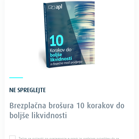
NE SPREGLEJTE
Brezplačna brošura 10 korakov do
boljše likvidnosti
Želim se prijaviti na prejemanje e-novic in podajam privolitev, da se