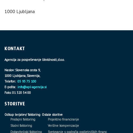
1000 Ljubljana
KONTAKT
Agencija za pospeševanje likvidnosti, d.o.o.
Naslov: Slovenska cesta 9,
1000 Ljubljana, Slovenija,
Telefon:
05 93 75 100
E-pošta:
info@apl-agencija.si
Faks: 01 320 54 00
STORITVE
Odkup terjatev/ faktoring
Ostale storitve
Prodajni faktoring
Projektno financiranje
Stalni faktoring
Verižne kompenzacije
Dobaviteljski faktoring
Svetovanje s področja podjetniških financ