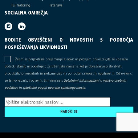
Tuji faktoring
Izterjava
SOCIALNA OMREŽJA
BODITE OBVEŠČENI O NOVOSTIH S PODROČJA
POSPEŠEVANJA LIKVIDNOSTI
Želim se prijaviti na prejemanje e-novic in podajam privolitev, da se vneseni
podatki zbirajo in obdelujejo za trženjske namene, kot je obveščanje o storitvah,
produktih, komercialnih in nekomercialnih ponudbah, novostih, ugodnostih. Od e-novic
se lahko kadarkoli odjavim. Strinjam se s
Splošnimi informacijami o varstvu osebnih
podatkov in splošnimi pogoji uporabe spletnega mesta
.