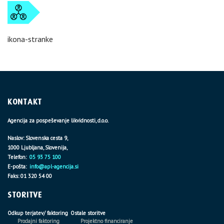
ikona-stranke
KONTAKT
Agencija za pospeševanje likvidnosti, d.o.o.
Naslov: Slovenska cesta 9,
1000 Ljubljana, Slovenija,
Telefon:
05 93 75 100
E-pošta:
info@apl-agencija.si
Faks: 01 320 54 00
STORITVE
Odkup terjatev/ faktoring
Ostale storitve
Prodajni faktoring
Projektno financiranje