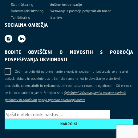
Stalni faktoring
Verižne kompenzacije
Dobaviteljski faktoring
Svetovanje s področja podjetniških financ
Tuji faktoring
Izterjava
SOCIALNA OMREŽJA
BODITE OBVEŠČENI O NOVOSTIH S PODROČJA
POSPEŠEVANJA LIKVIDNOSTI
Želim se prijaviti na prejemanje e-novic in podajam privolitev, da se vneseni
podatki zbirajo in obdelujejo za trženjske namene, kot je obveščanje o storitvah,
produktih, komercialnih in nekomercialnih ponudbah, novostih, ugodnostih. Od e-novic
se lahko kadarkoli odjavim. Strinjam se s
Splošnimi informacijami o varstvu osebnih
podatkov in splošnimi pogoji uporabe spletnega mesta
.