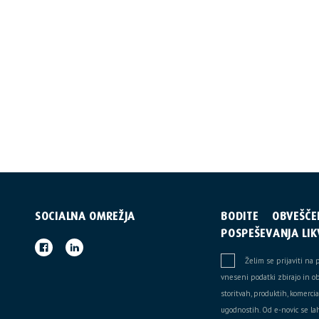
SOCIALNA OMREŽJA
BODITE OBVEŠČ
POSPEŠEVANJA LIK
Želim se prijaviti na 
vneseni podatki zbirajo in o
storitvah, produktih, komerc
ugodnostih. Od e-novic se lah