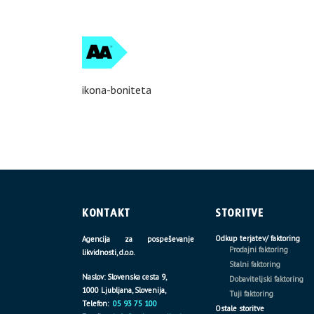
ikona-boniteta
KONTAKT
STORITVE
Odkup terjatev/ faktoring
Agencija za pospeševanje
Prodajni faktoring
likvidnosti, d.o.o.
Stalni faktoring
Naslov: Slovenska cesta 9,
Dobaviteljski faktoring
1000 Ljubljana, Slovenija,
Tuji faktoring
Telefon:
05 93 75 100
Ostale storitve