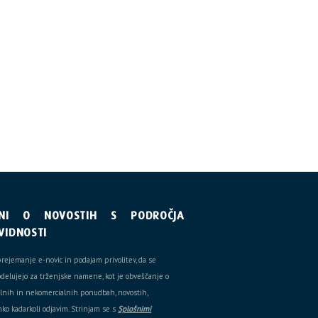
ENI O NOVOSTIH S PODROČJA
VIDNOSTI
prejemanje e-novic in podajam privolitev, da se
bdelujejo za trženjske namene, kot je obveščanje o
ialnih in nekomercialnih ponudbah, novostih,
ko kadarkoli odjavim. Strinjam se s
Splošnimi