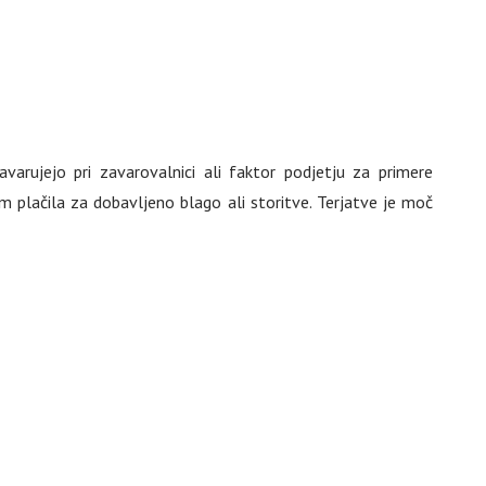
varujejo pri zavarovalnici ali faktor podjetju za primere
em plačila za dobavljeno blago ali storitve. Terjatve je moč