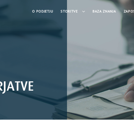
O PODJETJU
STORITVE
BAZA ZNANJA
ZAPO
RJATVE